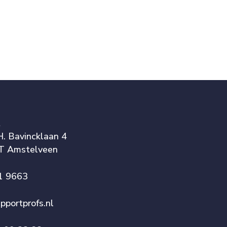
t
 H. Bavincklaan 4
T Amstelveen
1 9663
pportprofs.nl